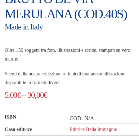
MERULANA (COD.40S)
Made in Italy
Oltre 150 soggetti tra foto, illustrazioni e scritte, stampati su vero
marmo.
Scegli dalla nostra collezione o richiedi una personalizzazione,
disponibile in formati diversi.
Fascia
5,00
€
–
30,00
€
di
prezzo:
ISBN
COD:
N/A
da
Casa editrice
Editrice Bella Immagine
5,00€