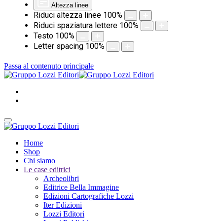
Altezza linee
Riduci altezza linee
100
%
Riduci spaziatura lettere
100
%
Testo
100
%
Letter spacing
100
%
Passa al contenuto principale
Home
Shop
Chi siamo
Le case editrici
Archeolibri
Editrice Bella Immagine
Edizioni Cartografiche Lozzi
Iter Edizioni
Lozzi Editori