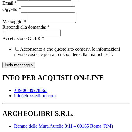
Email
*
Oggetto
*
Messaggio
*
Rispondi alla domanda:
*
=
Accettazione GDPR
*
Acconsento a che questo sito conservi le informazioni
inviate così che possano rispondere alla mia richiesta.
Invia messaggio
INFO PER ACQUISTI ON-LINE
+39 06 89278563
info@lozzieditori.com
ARCHEOLIBRI S.R.L.
Rampa delle Mura Aurelie 8/11 – 00165 Roma (RM)