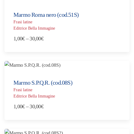
1,00€
a
Marmo Roma nero (cod.51S)
30,00€
Frasi latine
Editrice Bella Immagine
Fascia
1,00
€
–
30,00
€
di
prezzo:
da
1,00€
a
Marmo S.P.Q.R. (cod.08S)
30,00€
Frasi latine
Editrice Bella Immagine
Fascia
1,00
€
–
30,00
€
di
prezzo:
da