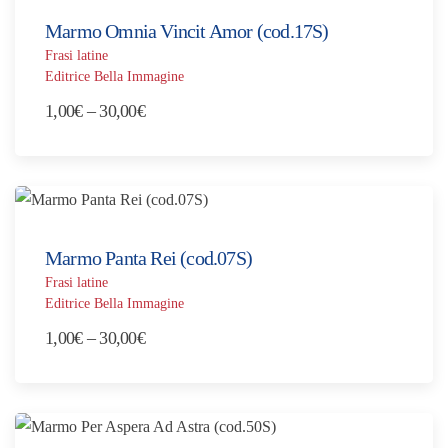
a
Marmo Omnia Vincit Amor (cod.17S)
30,00€
Frasi latine
Editrice Bella Immagine
Fascia
1,00
€
–
30,00
€
di
prezzo:
da
1,00€
a
Marmo Panta Rei (cod.07S)
30,00€
Frasi latine
Editrice Bella Immagine
Fascia
1,00
€
–
30,00
€
di
prezzo:
da