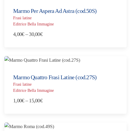
1,00€
a
Marmo Per Aspera Ad Astra (cod.50S)
30,00€
Frasi latine
Editrice Bella Immagine
Fascia
4,00
€
–
30,00
€
di
prezzo:
da
4,00€
a
Marmo Quattro Frasi Latine (cod.27S)
30,00€
Frasi latine
Editrice Bella Immagine
Fascia
1,00
€
–
15,00
€
di
prezzo:
da