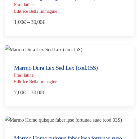
30,00€
Frasi latine
Editrice Bella Immagine
Fascia
1,00
€
–
30,00
€
di
prezzo:
da
1,00€
a
Marmo Dura Lex Sed Lex (cod.15S)
30,00€
Frasi latine
Editrice Bella Immagine
Fascia
7,00
€
–
30,00
€
di
prezzo:
da
7,00€
a
Marmo Homo quisque faber ipse fortunae suae