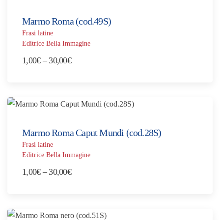
1,00€
a
Marmo Roma (cod.49S)
15,00€
Frasi latine
Editrice Bella Immagine
Fascia
1,00
€
–
30,00
€
di
prezzo:
da
1,00€
a
Marmo Roma Caput Mundi (cod.28S)
30,00€
Frasi latine
Editrice Bella Immagine
Fascia
1,00
€
–
30,00
€
di
prezzo:
da