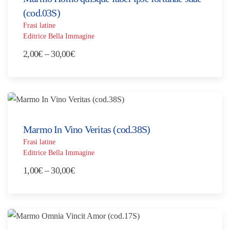
30,00€
(cod.03S)
Frasi latine
Editrice Bella Immagine
Fascia
2,00
€
–
30,00
€
di
prezzo:
da
2,00€
a
Marmo In Vino Veritas (cod.38S)
30,00€
Frasi latine
Editrice Bella Immagine
Fascia
1,00
€
–
30,00
€
di
prezzo:
da
1,00€