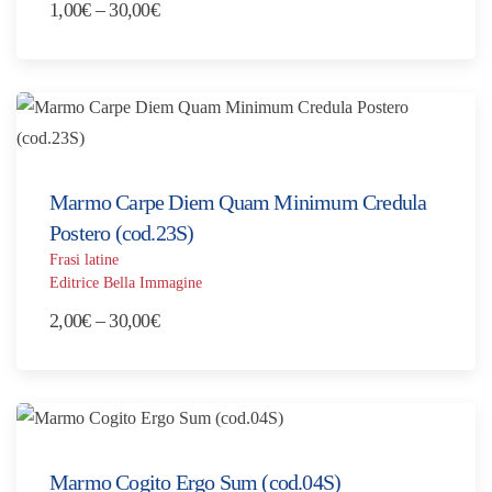
Fascia
1,00
€
–
30,00
€
di
prezzo:
da
1,00€
a
30,00€
Marmo Carpe Diem Quam Minimum Credula
Postero (cod.23S)
Frasi latine
Editrice Bella Immagine
Fascia
2,00
€
–
30,00
€
di
prezzo:
da
2,00€
a
Marmo Cogito Ergo Sum (cod.04S)