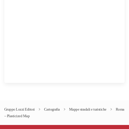
Gruppo Lozzi Editori
Cartografia
Mappe stradali e turistiche
Roma
– Plasticized Map