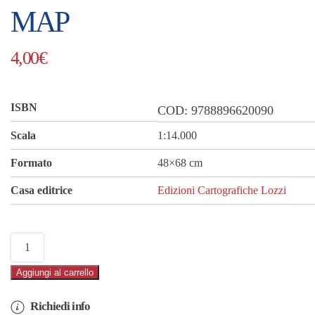
MAP
4,00
€
ISBN
COD:
9788896620090
Scala
1:14.000
Formato
48×68 cm
Casa editrice
Edizioni Cartografiche Lozzi
Roma
–
Aggiungi al carrello
Plasticized
Map
Richiedi info