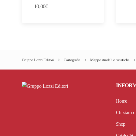
10,00
€
Gruppo Lozzi Editori
Cartografia
Mappe stradali e turistiche
INFOR
Home
Chi siamo
Shop
Cataloghi