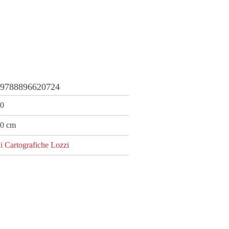
:
9788896620724
00
0 cm
i Cartografiche Lozzi