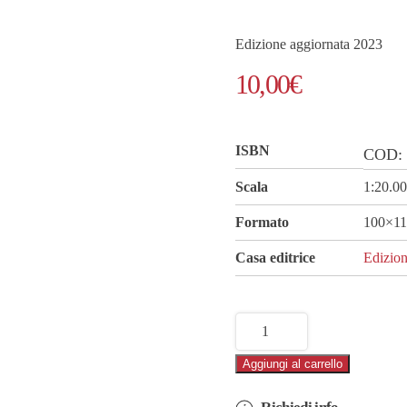
Edizione aggiornata 2023
10,00
€
ISBN
COD
Scala
1:20.0
Formato
100×11
Casa editrice
Edizion
Mappa
di
Aggiungi al carrello
Roma
–