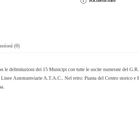
Richiedi info
TUTTA
ROMA
quantità
sioni (0)
 le delimitazioni dei 15 Municipi con tutte le uscite numerate del G.R.A
 Linee Autotramviarie A.T.A.C.. Nel retro: Pianta del Centro storico e Pi
ma.