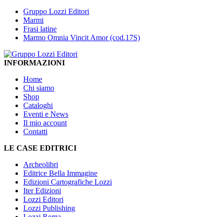
15,00€
di
Gruppo Lozzi Editori
prezzo:
Marmi
da
Frasi latine
1,00€
Marmo Omnia Vincit Amor (cod.17S)
a
30,00€
INFORMAZIONI
Home
Chi siamo
Shop
Cataloghi
Eventi e News
Il mio account
Contatti
LE CASE EDITRICI
Archeolibri
Editrice Bella Immagine
Edizioni Cartografiche Lozzi
Iter Edizioni
Lozzi Editori
Lozzi Publishing
Lozzi Roma