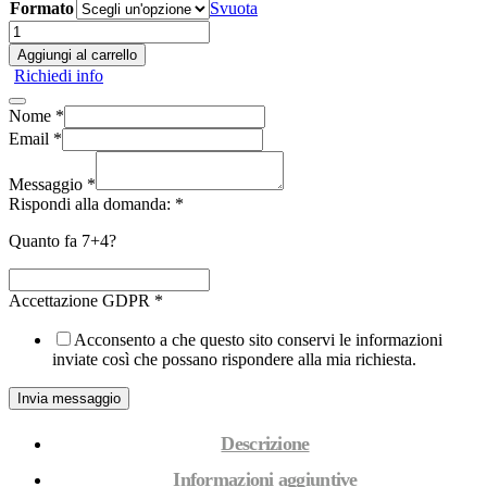
Formato
Svuota
Marmo
Omnia
Aggiungi al carrello
Vincit
Richiedi info
Amor
(cod.17S)
Nome
*
quantità
Email
*
Messaggio
*
Rispondi alla domanda:
*
Quanto fa 7+4?
Accettazione GDPR
*
Acconsento a che questo sito conservi le informazioni
inviate così che possano rispondere alla mia richiesta.
Invia messaggio
Descrizione
Informazioni aggiuntive