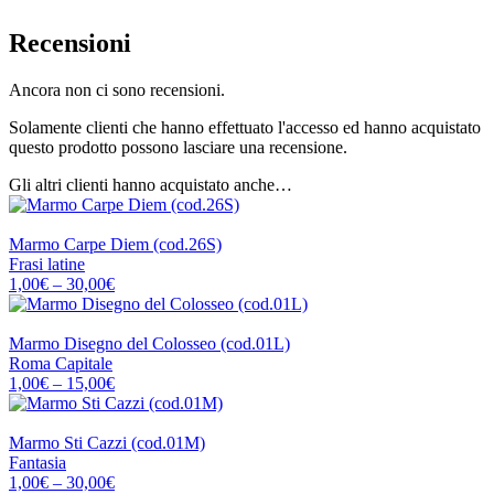
Recensioni
Ancora non ci sono recensioni.
Solamente clienti che hanno effettuato l'accesso ed hanno acquistato
questo prodotto possono lasciare una recensione.
Gli altri clienti hanno acquistato anche…
EDITRICE BELLA IMMAGINE
Marmo Carpe Diem (cod.26S)
Frasi latine
Fascia
1,00
€
–
30,00
€
di
prezzo:
EDITRICE BELLA IMMAGINE
da
Marmo Disegno del Colosseo (cod.01L)
1,00€
Roma Capitale
a
Fascia
1,00
€
–
15,00
€
30,00€
di
prezzo:
EDITRICE BELLA IMMAGINE
da
Marmo Sti Cazzi (cod.01M)
1,00€
Fantasia
a
Fascia
1,00
€
–
30,00
€