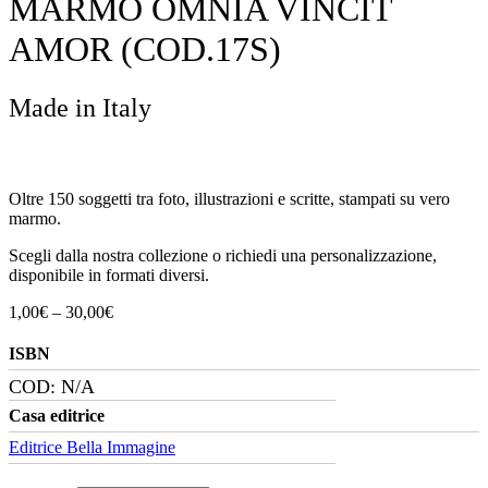
MARMO OMNIA VINCIT
AMOR (COD.17S)
Made in Italy
Oltre 150 soggetti tra foto, illustrazioni e scritte, stampati su vero
marmo.
Scegli dalla nostra collezione o richiedi una personalizzazione,
disponibile in formati diversi.
Fascia
1,00
€
–
30,00
€
di
prezzo:
ISBN
da
COD:
N/A
1,00€
a
Casa editrice
30,00€
Editrice Bella Immagine