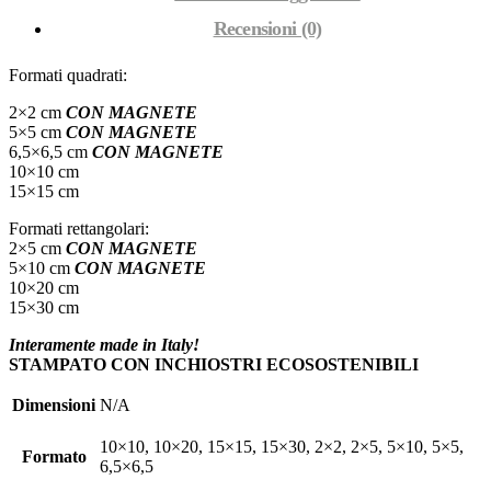
Recensioni (0)
Formati quadrati:
2×2 cm
CON MAGNETE
5×5 cm
CON MAGNETE
6,5×6,5 cm
CON MAGNETE
10×10 cm
15×15 cm
Formati rettangolari:
2×5 cm
CON MAGNETE
5×10 cm
CON MAGNETE
10×20 cm
15×30 cm
Interamente made in Italy!
STAMPATO CON INCHIOSTRI ECOSOSTENIBILI
Dimensioni
N/A
10×10, 10×20, 15×15, 15×30, 2×2, 2×5, 5×10, 5×5,
Formato
6,5×6,5