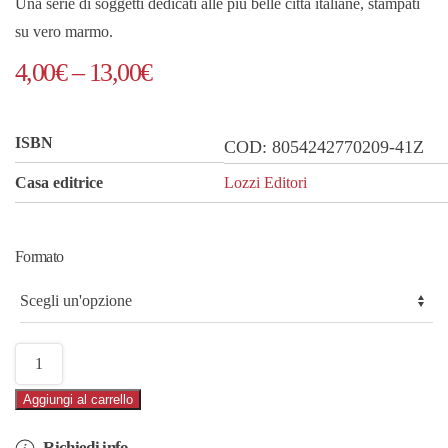
Una serie di soggetti dedicati alle più belle città italiane, stampati
su vero marmo.
Fascia
4,00
€
–
13,00
€
di
prezzo:
ISBN
COD:
8054242770209-41Z
da
Casa editrice
Lozzi Editori
4,00€
a
Formato
13,00€
Marmo
Duomo
Aggiungi al carrello
di
Monreale
Richiedi info