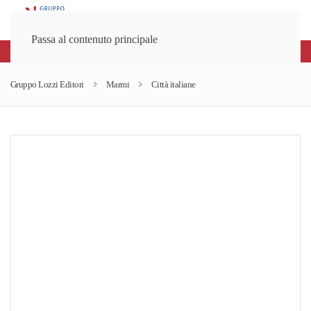
Passa al contenuto principale
Spedizioni gratuite sopra gli 80€
Gruppo Lozzi Editori
Marmi
Città italiane