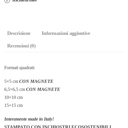
(cod.41Z)
quantità
Descrizione
Informazioni aggiuntive
Recensioni (0)
Formati quadrati:
5×5 cm
CON MAGNETE
6,5×6,5 cm
CON MAGNETE
10×10 cm
15×15 cm
Interamente made in Italy!
STAMPATO CON INCHIOSTRI ECOSOSTENIBILI