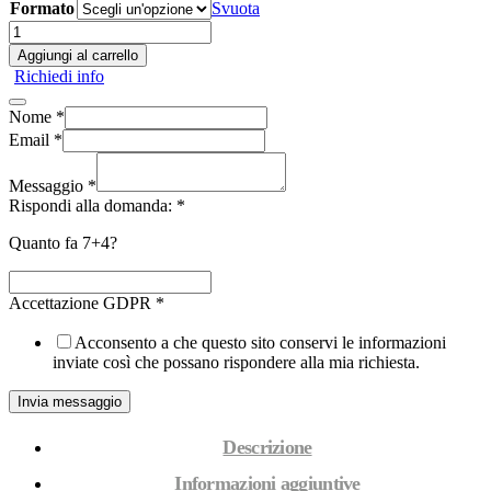
Formato
Svuota
Marmo
Love
Aggiungi al carrello
Roma
Richiedi info
Rosa
(cod.11L)
Nome
*
quantità
Email
*
Messaggio
*
Rispondi alla domanda:
*
Quanto fa 7+4?
Accettazione GDPR
*
Acconsento a che questo sito conservi le informazioni
inviate così che possano rispondere alla mia richiesta.
Invia messaggio
Descrizione
Informazioni aggiuntive