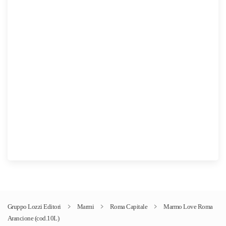
a
15,00€
Gruppo Lozzi Editori
Marmi
Roma Capitale
Marmo Love Roma
Arancione (cod.10L)