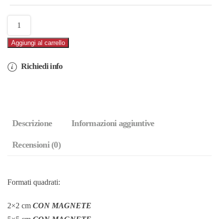
Marmo
Love
Aggiungi al carrello
Roma
Arancione
Richiedi info
(cod.10L)
quantità
Descrizione
Informazioni aggiuntive
Recensioni (0)
Formati quadrati:
2×2 cm
CON MAGNETE