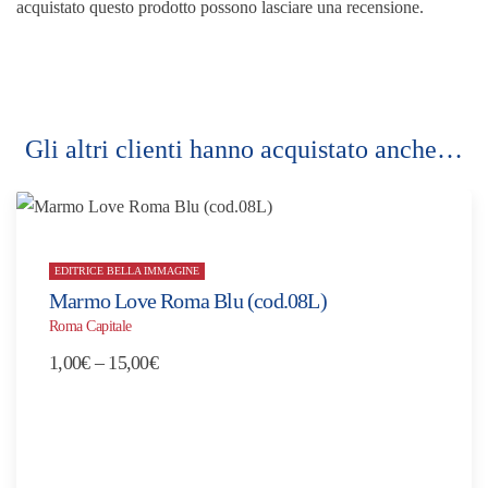
acquistato questo prodotto possono lasciare una recensione.
Gli altri clienti hanno acquistato anche…
EDITRICE BELLA IMMAGINE
Marmo Love Roma Blu (cod.08L)
Roma Capitale
Fascia
1,00
€
–
15,00
€
di
prezzo:
da
1,00€