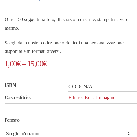
Oltre 150 soggetti tra foto, illustrazioni e scritte, stampati su vero
marmo.
Scegli dalla nostra collezione o richiedi una personalizzazione,
disponibile in formati diversi.
Fascia
1,00
€
–
15,00
€
di
prezzo:
ISBN
COD:
N/A
da
Casa editrice
Editrice Bella Immagine
1,00€
a
Formato
15,00€