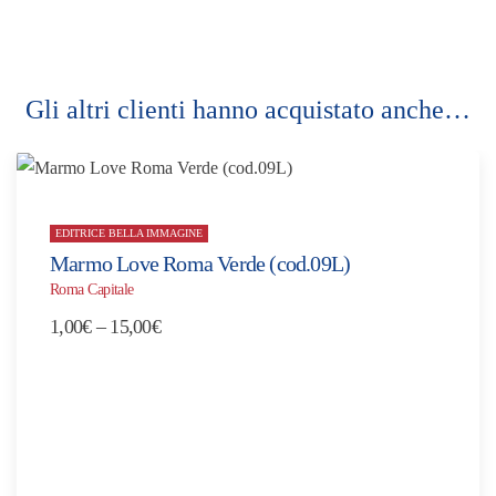
Gli altri clienti hanno acquistato anche…
EDITRICE BELLA IMMAGINE
Marmo Love Roma Verde (cod.09L)
Roma Capitale
Fascia
1,00
€
–
15,00
€
di
prezzo:
da
1,00€
a