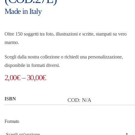
Made in Italy
Oltre 150 soggetti tra foto, illustrazioni e scritte, stampati su vero
marmo.
Scegli dalla nostra collezione o richiedi una personalizzazione,
disponibile in formati diversi.
Fascia
2,00
€
–
30,00
€
di
prezzo:
ISBN
COD:
N/A
da
2,00€
Formato
a