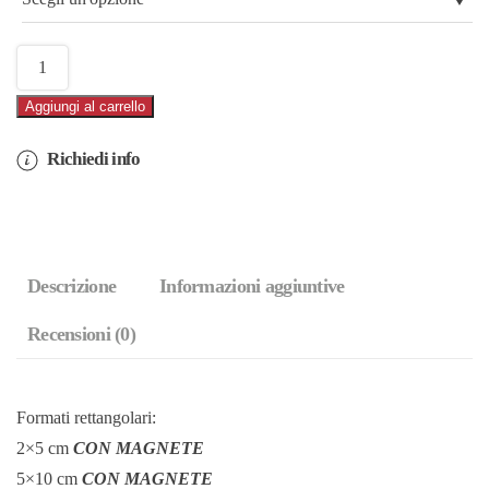
30,00€
Marmo
I
Aggiungi al carrello
Love
Roma
Richiedi info
–
Americano
(cod.27L)
quantità
Descrizione
Informazioni aggiuntive
Recensioni (0)
Formati rettangolari:
2×5 cm
CON MAGNETE
5×10 cm
CON MAGNETE