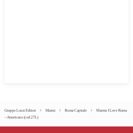
15,00€
Gruppo Lozzi Editori
Marmi
Roma Capitale
Marmo I Love Roma
– Americano (cod.27L)