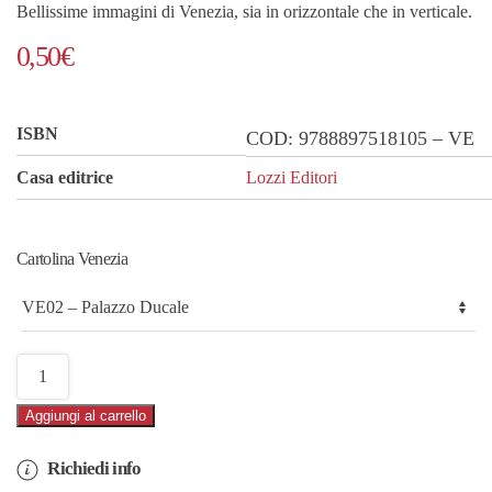
Bellissime immagini di Venezia, sia in orizzontale che in verticale.
0,50
€
ISBN
COD:
9788897518105 – VE
Casa editrice
Lozzi Editori
Cartolina Venezia
Cartoline
Venezia
Aggiungi al carrello
(cod.
VE)
Richiedi info
quantità