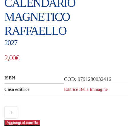
CALENDARIO
MAGNETICO
RAFFAELLO
2027
2,00
€
ISBN
COD:
9791280032416
Casa editrice
Editrice Bella Immagine
Calendario
magnetico
Aggiungi al carrello
Raffaello