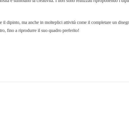
iosità e stimolano la creatività. I libri sono realizzati riproponendo i di
re il dipinto, ma anche in molteplici attività come il completare un dise
ro, fino a riprodurre il suo quadro preferito!