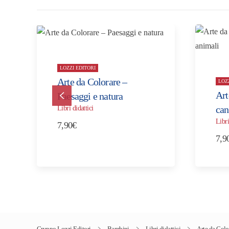
LOZZI EDITORI
Arte da Colorare –
LOZ
Art
Paesaggi e natura
can
Libri didattici
Libri
7,90
€
7,9
Gruppo Lozzi Editori
Bambini
Libri didattici
Arte da Color