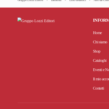
INFOR
Home
Chi siamo
Shop
Cataloghi
Eventi e N
Il mio acco
Contatti