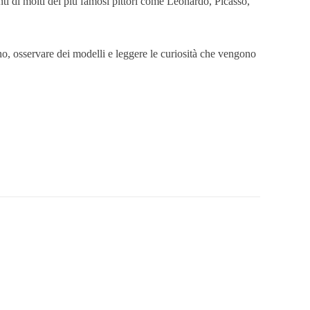
pinti di molti dei più famosi pittori come Leonardo, Picasso,
gno, osservare dei modelli e leggere le curiosità che vengono