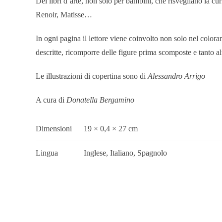
Dei libri d’arte, non solo per bambini, che risvegliano la cur
Renoir, Matisse…
In ogni pagina il lettore viene coinvolto non solo nel colora
descritte, ricomporre delle figure prima scomposte e tanto alt
Le illustrazioni di copertina sono di
Alessandro Arrigo
A cura di
Donatella Bergamino
Dimensioni
19 × 0,4 × 27 cm
Lingua
Inglese, Italiano, Spagnolo