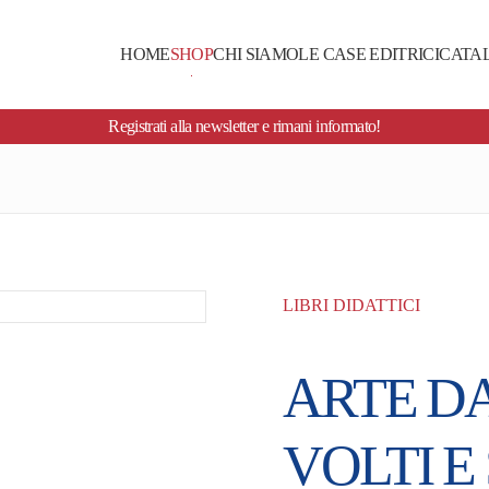
HOME
SHOP
CHI SIAMO
LE CASE EDITRICI
CATA
Registrati alla newsletter e rimani informato!
LIBRI DIDATTICI
ARTE D
VOLTI E