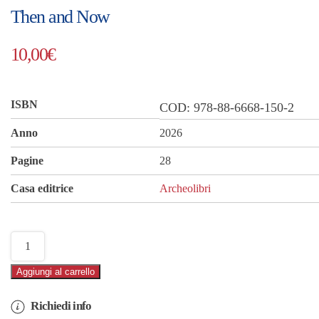
Then and Now
10,00
€
ISBN
COD:
978-88-6668-150-2
Anno
2026
Pagine
28
Casa editrice
Archeolibri
Ancient
Rome
Aggiungi al carrello
quantità
Richiedi info