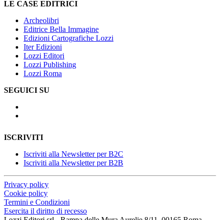
LE CASE EDITRICI
Archeolibri
Editrice Bella Immagine
Edizioni Cartografiche Lozzi
Iter Edizioni
Lozzi Editori
Lozzi Publishing
Lozzi Roma
SEGUICI SU
ISCRIVITI
Iscriviti alla Newsletter per B2C
Iscriviti alla Newsletter per B2B
Privacy policy
Cookie policy
Termini e Condizioni
Esercita il diritto di recesso
Lozzi Editori srl - Rampa delle Mura Aurelie 8/11, 00165 Roma -