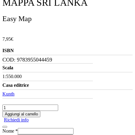
MAPPA SRI LANKA
Easy Map
7,95
€
ISBN
COD:
9783955044459
Scala
1:550.000
Casa editrice
Kunth
Mappa
Sri
Aggiungi al carrello
Lanka
Richiedi info
quantità
Nome
*