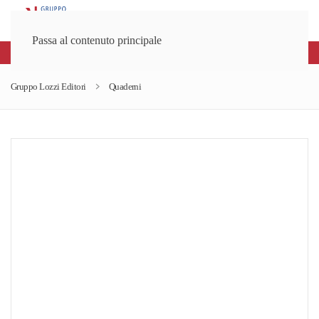
Passa al contenuto principale
Spedizioni gratuite sopra gli 80€
Gruppo Lozzi Editori
Quaderni