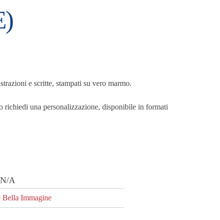
E)
lustrazioni e scritte, stampati su vero marmo.
 o richiedi una personalizzazione, disponibile in formati
cia
zzo:
:
N/A
e Bella Immagine
00€