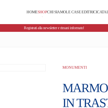
HOME
SHOP
CHI SIAMO
LE CASE EDITRICI
CATA
Registrati alla newsletter e rimani informato!
MONUMENTI
MARMO 
IN TRA