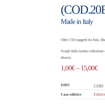
(COD.20
Made in Italy
Oltre 150 soggetti tra foto, il
Scegli dalla nostra collezione
diversi.
Fas
1,00
€
–
15,00
€
di
pre
ISBN
COD
da
Casa editrice
Editric
1,