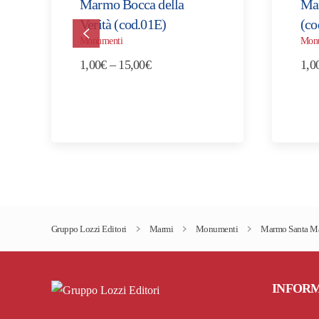
Marmo Bocca della
Mar
Verità (cod.01E)
(co
Monumenti
Mon
Fascia
1,00
€
–
15,00
€
1,0
di
prezzo:
da
1,00€
a
15,00€
Gruppo Lozzi Editori
Marmi
Monumenti
Marmo Santa Mar
INFOR