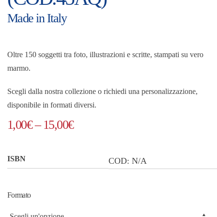
Made in Italy
Oltre 150 soggetti tra foto, illustrazioni e scritte, stampati su vero
marmo.
Scegli dalla nostra collezione o richiedi una personalizzazione,
disponibile in formati diversi.
Fascia
1,00
€
–
15,00
€
di
prezzo:
ISBN
COD:
N/A
da
1,00€
Formato
a