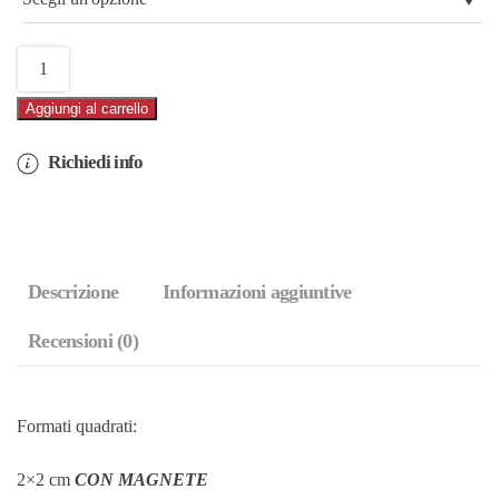
15,00€
Marmo
Multiplo
Aggiungi al carrello
Giorno
Acquerello
Richiedi info
(cod.45AQ)
quantità
Descrizione
Informazioni aggiuntive
Recensioni (0)
Formati quadrati:
2×2 cm
CON MAGNETE