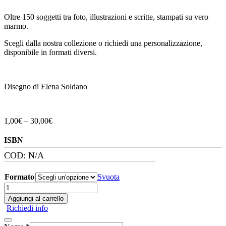
Oltre 150 soggetti tra foto, illustrazioni e scritte, stampati su vero
marmo.
Scegli dalla nostra collezione o richiedi una personalizzazione,
disponibile in formati diversi.
Disegno di Elena Soldano
Fascia
1,00
€
–
30,00
€
di
prezzo:
ISBN
da
COD:
N/A
1,00€
a
30,00€
Formato
Svuota
Marmo
Lungotevere
Aggiungi al carrello
San
Richiedi info
Pietro
Acquerello