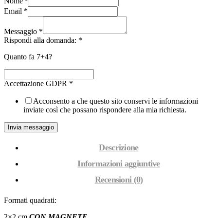
Nome
*
(cod.38AQ)
Email
*
quantità
Messaggio
*
Rispondi alla domanda:
*
Quanto fa 7+4?
Accettazione GDPR
*
Acconsento a che questo sito conservi le informazioni
inviate così che possano rispondere alla mia richiesta.
Invia messaggio
Descrizione
Informazioni aggiuntive
Recensioni (0)
Formati quadrati:
2×2 cm
CON MAGNETE