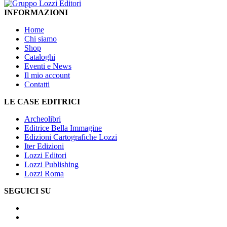
INFORMAZIONI
Home
Chi siamo
Shop
Cataloghi
Eventi e News
Il mio account
Contatti
LE CASE EDITRICI
Archeolibri
Editrice Bella Immagine
Edizioni Cartografiche Lozzi
Iter Edizioni
Lozzi Editori
Lozzi Publishing
Lozzi Roma
SEGUICI SU