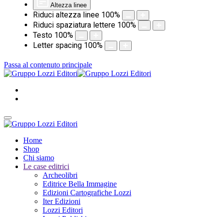
Altezza linee
Riduci altezza linee
100
%
Riduci spaziatura lettere
100
%
Testo
100
%
Letter spacing
100
%
Passa al contenuto principale
Home
Shop
Chi siamo
Le case editrici
Archeolibri
Editrice Bella Immagine
Edizioni Cartografiche Lozzi
Iter Edizioni
Lozzi Editori