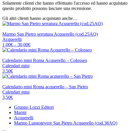
Solamente clienti che hanno effettuato l'accesso ed hanno acquistato
questo prodotto possono lasciare una recensione.
Gli altri clienti hanno acquistato anche…
EDITRICE BELLA IMMAGINE
Marmo San Pietro serratura Acquerello (cod.25AQ)
Acquerelli
Fascia
1,00
€
–
30,00
€
di
prezzo:
EDITRICE BELLA IMMAGINE
da
Calendario mini Roma Acquerello – Colosseo
1,00€
Calendari mini
a
3,50
€
30,00€
EDITRICE BELLA IMMAGINE
Calendario mini Roma acquerello – San Pietro
Calendari mini
3,50
€
Gruppo Lozzi Editori
Marmi
Acquerelli
Marmo Lungotevere San Pietro Acquerello (cod.38AQ)