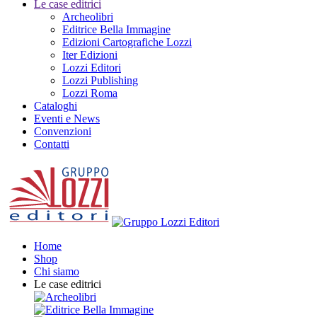
Le case editrici
Archeolibri
Editrice Bella Immagine
Edizioni Cartografiche Lozzi
Iter Edizioni
Lozzi Editori
Lozzi Publishing
Lozzi Roma
Cataloghi
Eventi e News
Convenzioni
Contatti
Home
Shop
Chi siamo
Le case editrici