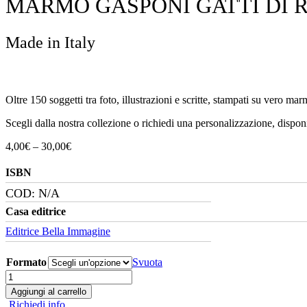
MARMO GASPONI GATTI DI R
Made in Italy
Oltre 150 soggetti tra foto, illustrazioni e scritte, stampati su vero mar
Scegli dalla nostra collezione o richiedi una personalizzazione, disponi
Fascia
4,00
€
–
30,00
€
di
prezzo:
ISBN
da
COD:
N/A
4,00€
a
Casa editrice
30,00€
Editrice Bella Immagine
Formato
Svuota
Marmo
Gasponi
Aggiungi al carrello
Gatti
Richiedi info