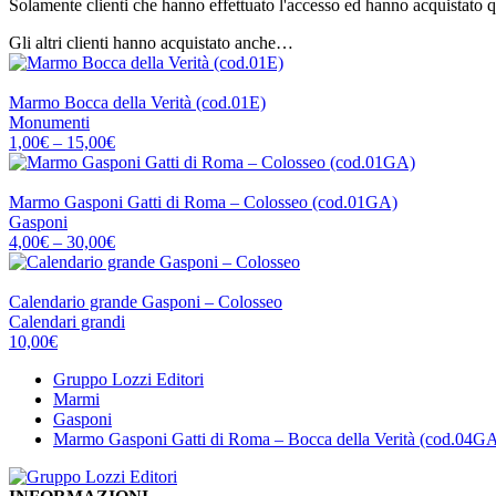
Solamente clienti che hanno effettuato l'accesso ed hanno acquistato 
Gli altri clienti hanno acquistato anche…
EDITRICE BELLA IMMAGINE
Marmo Bocca della Verità (cod.01E)
Monumenti
Fascia
1,00
€
–
15,00
€
di
prezzo:
EDITRICE BELLA IMMAGINE
da
Marmo Gasponi Gatti di Roma – Colosseo (cod.01GA)
1,00€
Gasponi
a
Fascia
4,00
€
–
30,00
€
15,00€
di
prezzo:
EDITRICE BELLA IMMAGINE
da
Calendario grande Gasponi – Colosseo
4,00€
Calendari grandi
a
10,00
€
30,00€
Gruppo Lozzi Editori
Marmi
Gasponi
Marmo Gasponi Gatti di Roma – Bocca della Verità (cod.04G