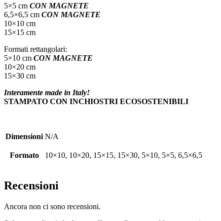
5×5 cm
CON MAGNETE
6,5×6,5 cm
CON MAGNETE
10×10 cm
15×15 cm
Formati rettangolari:
5×10 cm
CON MAGNETE
10×20 cm
15×30 cm
Interamente made in Italy!
STAMPATO CON INCHIOSTRI ECOSOSTENIBILI
Dimensioni
N/A
Formato
10×10, 10×20, 15×15, 15×30, 5×10, 5×5, 6,5×6,5
Recensioni
Ancora non ci sono recensioni.