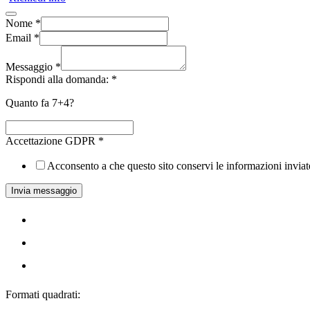
di
Roma
Nome
*
–
Email
*
Bocca
della
Messaggio
*
Verità
Rispondi alla domanda:
*
(cod.04GA)
quantità
Quanto fa 7+4?
Accettazione GDPR
*
Acconsento a che questo sito conservi le informazioni inviate
Invia messaggio
Formati quadrati: