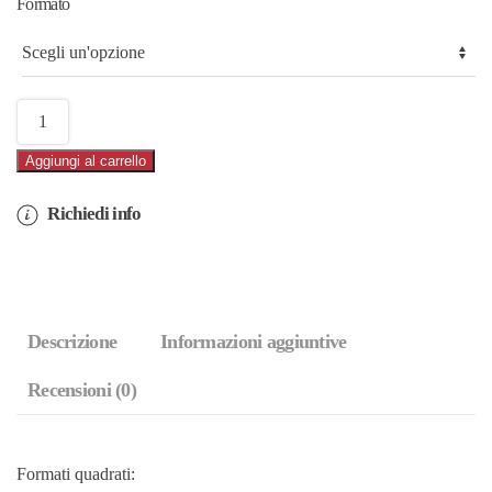
Formato
a
30,00€
Marmo
Fontana
Aggiungi al carrello
di
Trevi
Richiedi info
Tramonto
Acquerello
(cod.41AQ)
quantità
Descrizione
Informazioni aggiuntive
Recensioni (0)
Formati quadrati: