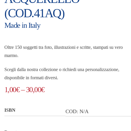
(COD.41AQ)
Made in Italy
Oltre 150 soggetti tra foto, illustrazioni e scritte, stampati su vero
marmo.
Scegli dalla nostra collezione o richiedi una personalizzazione,
disponibile in formati diversi.
Fascia
1,00
€
–
30,00
€
di
prezzo:
ISBN
COD:
N/A
da
1,00€