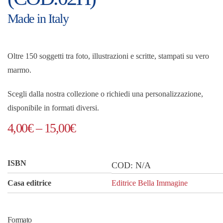
Made in Italy
Oltre 150 soggetti tra foto, illustrazioni e scritte, stampati su vero
marmo.
Scegli dalla nostra collezione o richiedi una personalizzazione,
disponibile in formati diversi.
Fascia
4,00
€
–
15,00
€
di
prezzo:
ISBN
COD:
N/A
da
Casa editrice
Editrice Bella Immagine
4,00€
a
Formato