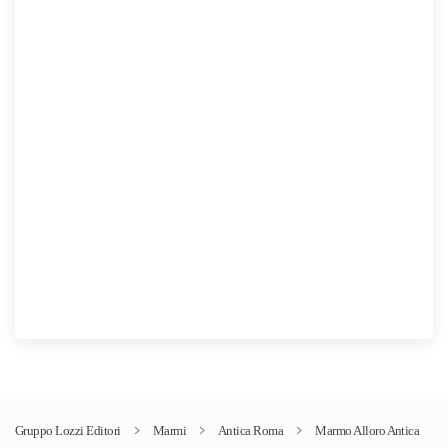
da
1,00€
a
30,00€
Gruppo Lozzi Editori
Marmi
Antica Roma
Marmo Alloro Antica