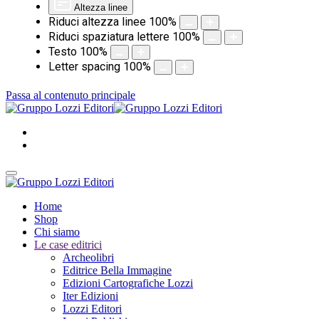
Altezza linee
Riduci altezza linee
100
%
Riduci spaziatura lettere
100
%
Testo
100
%
Letter spacing
100
%
Passa al contenuto principale
Home
Shop
Chi siamo
Le case editrici
Archeolibri
Editrice Bella Immagine
Edizioni Cartografiche Lozzi
Iter Edizioni
Lozzi Editori