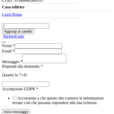
COD:
9788868380557
Casa editrice
Lozzi Roma
Coloriamo
l'Italia
Aggiungi al carrello
quantità
Richiedi info
Nome
*
Email
*
Messaggio
*
Rispondi alla domanda:
*
Quanto fa 7+4?
Accettazione GDPR
*
Acconsento a che questo sito conservi le informazioni
inviate così che possano rispondere alla mia richiesta.
Invia messaggio