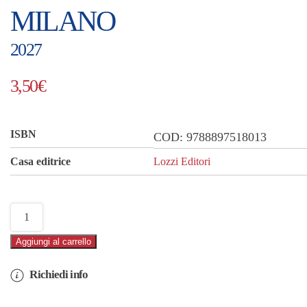
MILANO
2027
3,50
€
ISBN
COD:
9788897518013
Casa editrice
Lozzi Editori
Calendario
mini
Aggiungi al carrello
Milano
quantità
Richiedi info