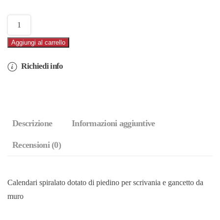
Calendario
medio
Aggiungi al carrello
Paesaggi
Italiani
Richiedi info
–
Patrimonio
dell'Unesco
quantità
Descrizione
Informazioni aggiuntive
Recensioni (0)
Calendari spiralato dotato di piedino per scrivania e gancetto da
muro