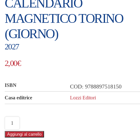
CALENDARIO
MAGNETICO TORINO
(GIORNO)
2027
2,00
€
ISBN
COD:
9788897518150
Casa editrice
Lozzi Editori
Calendario
magnetico
Aggiungi al carrello
Torino