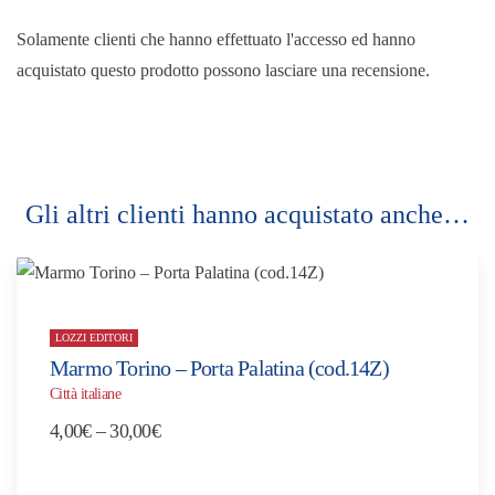
Solamente clienti che hanno effettuato l'accesso ed hanno
acquistato questo prodotto possono lasciare una recensione.
Gli altri clienti hanno acquistato anche…
LOZZI EDITORI
Marmo Torino – Porta Palatina (cod.14Z)
Città italiane
Fascia
4,00
€
–
30,00
€
di
prezzo: