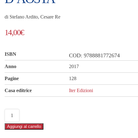
di Stefano Ardito, Cesare Re
14,00
€
ISBN
COD:
9788881772674
Anno
2017
Pagine
128
Casa editrice
Iter Edizioni
I
50
Aggiungi al carrello
sentieri