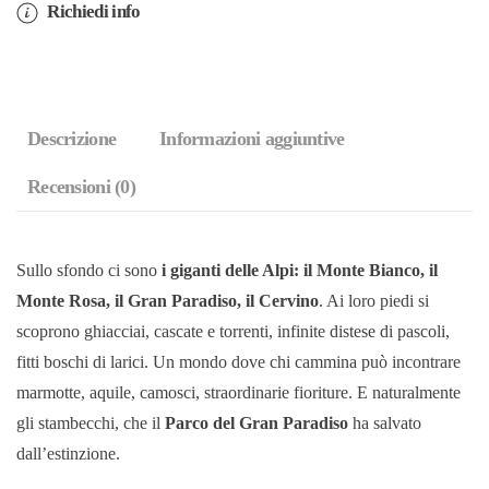
più
Richiedi info
belli
della
Valle
d'Aosta
Descrizione
Informazioni aggiuntive
quantità
Recensioni (0)
Sullo sfondo ci sono
i giganti delle Alpi: il Monte Bianco, il
Monte Rosa, il Gran Paradiso, il Cervino
. Ai loro piedi si
scoprono ghiacciai, cascate e torrenti, infinite distese di pascoli,
fitti boschi di larici. Un mondo dove chi cammina può incontrare
marmotte, aquile, camosci, straordinarie fioriture. E naturalmente
gli stambecchi, che il
Parco del Gran Paradiso
ha salvato
dall’estinzione.