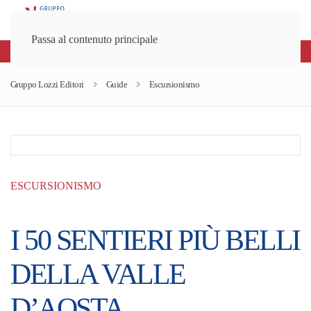
Passa al contenuto principale
 80€
Registrati alla newsletter e rimani
Gruppo Lozzi Editori
Guide
Escursionismo
ESCURSIONISMO
I 50 SENTIERI PIÙ BELLI
DELLA VALLE
D’AOSTA