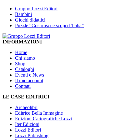
Gruppo Lozzi Editori
Bambini
Giochi didattici
Puzzle “Costruisci e scopri l’Italia”
INFORMAZIONI
Home
Chi siamo
Shop
Cataloghi
Eventi e News
Il mio account
Contatti
LE CASE EDITRICI
Archeolibri
Editrice Bella Immagine
Edizioni Cartografiche Lozzi
Iter Edizioni
Lozzi Editori
Lozzi Publishing