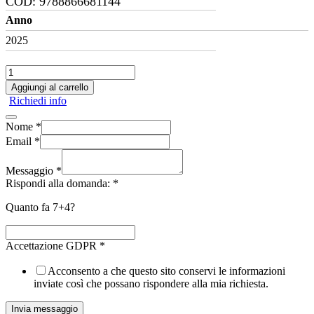
COD:
9788866681144
Anno
2025
Puzzle
"Costruisci
Aggiungi al carrello
e
Richiedi info
scopri
l'Italia"
Nome
*
quantità
Email
*
Messaggio
*
Rispondi alla domanda:
*
Quanto fa 7+4?
Accettazione GDPR
*
Acconsento a che questo sito conservi le informazioni
inviate così che possano rispondere alla mia richiesta.
Invia messaggio