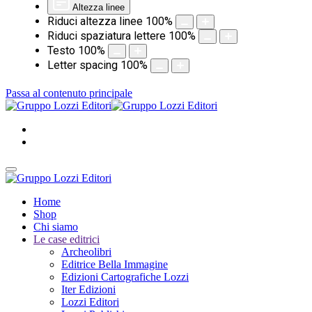
Altezza linee
Riduci altezza linee
100
%
Riduci spaziatura lettere
100
%
Testo
100
%
Letter spacing
100
%
Passa al contenuto principale
Home
Shop
Chi siamo
Le case editrici
Archeolibri
Editrice Bella Immagine
Edizioni Cartografiche Lozzi
Iter Edizioni
Lozzi Editori