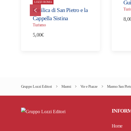
Gui
LOZZI ROMA
Basilica di San Pietro e la
Turi
Cappella Sistina
8,0
Turismo
5,00
€
Gruppo Lozzi Editori
Marmi
Vie e Piazze
Marmo San Pietro
INFOR
Home