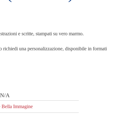
lustrazioni e scritte, stampati su vero marmo.
 o richiedi una personalizzazione, disponibile in formati
cia
zzo:
:
N/A
e Bella Immagine
00€