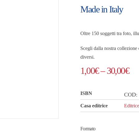
Made in Italy
Oltre 150 soggetti tra foto, il
Scegli dalla nostra collezione
diversi.
Fas
1,00
€
–
30,00
€
di
pre
ISBN
COD
da
Casa editrice
Editric
1,
a
Formato