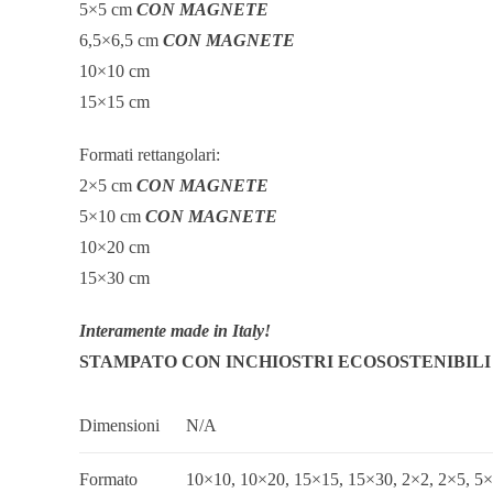
5×5 cm
CON MAGNETE
6,5×6,5 cm
CON MAGNETE
10×10 cm
15×15 cm
Formati rettangolari:
2×5 cm
CON MAGNETE
5×10 cm
CON MAGNETE
10×20 cm
15×30 cm
Interamente made in Italy!
STAMPATO CON INCHIOSTRI ECOSOSTENIBILI
Dimensioni
N/A
Formato
10×10, 10×20, 15×15, 15×30, 2×2, 2×5, 5×