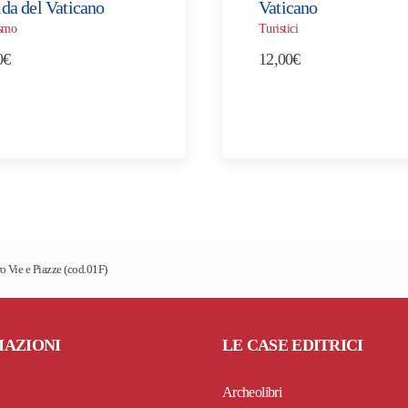
da del Vaticano
Vaticano
smo
Turistici
0
€
12,00
€
 Vie e Piazze (cod.01F)
MAZIONI
LE CASE EDITRICI
Archeolibri