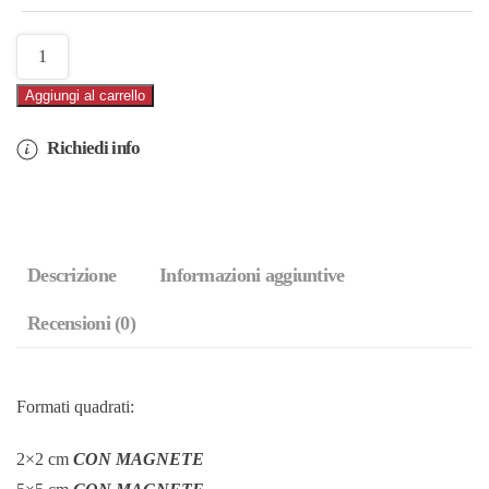
Marmo
Pantheon
Aggiungi al carrello
(cod.07F)
quantità
Richiedi info
Descrizione
Informazioni aggiuntive
Recensioni (0)
Formati quadrati:
2×2 cm
CON MAGNETE