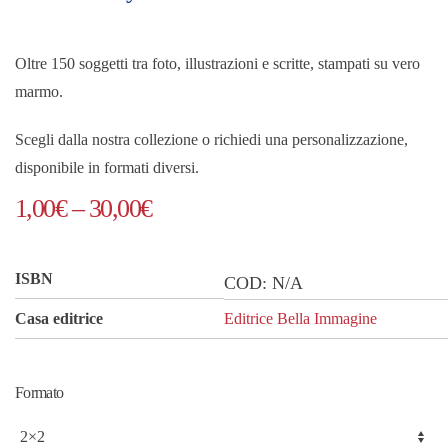
Oltre 150 soggetti tra foto, illustrazioni e scritte, stampati su vero
marmo.
Scegli dalla nostra collezione o richiedi una personalizzazione,
disponibile in formati diversi.
Fascia
1,00
€
–
30,00
€
di
prezzo:
ISBN
COD:
N/A
da
Casa editrice
Editrice Bella Immagine
1,00€
a
Formato
30,00€