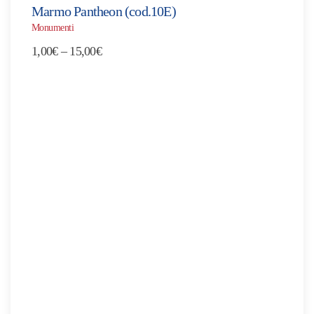
Marmo Pantheon (cod.10E)
Monumenti
Fascia
1,00
€
–
15,00
€
di
prezzo:
da
1,00€
a
15,00€